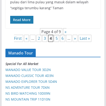
pulau dari lima pulau yang masuk dalam wilayah
“segitiga terumbu karang” Taman
Read More
Page 4 of 9
«
First
«
...
2
3
4
5
6
...
»
Last »
Manado Tour
Special For All Market
MANADO VALUE TOUR 3D2N
MANADO CLASSIC TOUR 4D3N
MANADO EXPLORER TOUR 5D4N
NS ADVENTURE TOUR 7D6N
NS BIRD WATCHING 10D09N
NS MOUNTAIN TRIP 11D10N