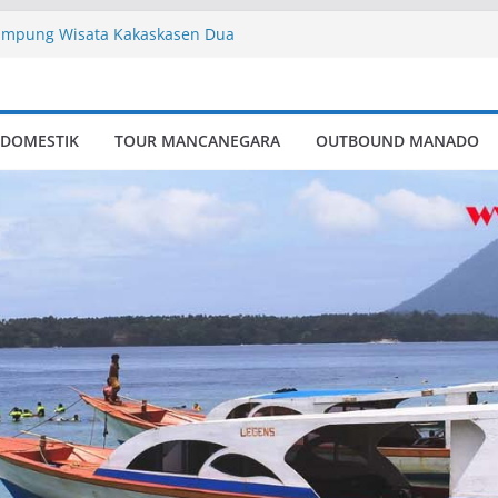
ampung Wisata Kakaskasen Dua
ry
pung Wisata Kakaskasen Dua
 DOMESTIK
TOUR MANCANEGARA
OUTBOUND MANADO