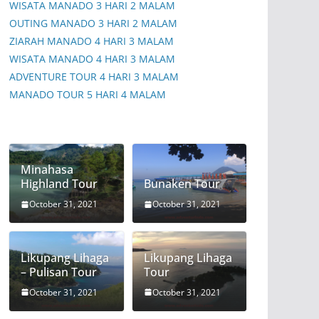
WISATA MANADO 3 HARI 2 MALAM
OUTING MANADO 3 HARI 2 MALAM
ZIARAH MANADO 4 HARI 3 MALAM
WISATA MANADO 4 HARI 3 MALAM
ADVENTURE TOUR 4 HARI 3 MALAM
MANADO TOUR 5 HARI 4 MALAM
Minahasa
Highland Tour
Bunaken Tour
October 31, 2021
October 31, 2021
Likupang Lihaga
Likupang Lihaga
– Pulisan Tour
Tour
October 31, 2021
October 31, 2021