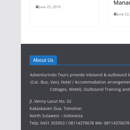
Mana
June 25, 2016
June 22
About Us
Adventurindo Tours provide inbound & outbound t
(Car, Bus, Van), Hotel / Accommodation arrangement
Cottages, Motel), Outbound Training and
Jl. Venny Lasut No. 02
Kakaskasen Dua, Tomohon
North Sulawesi – Indonesia
Telp: 0431 355953 / 08114370678 WA: 08114370678