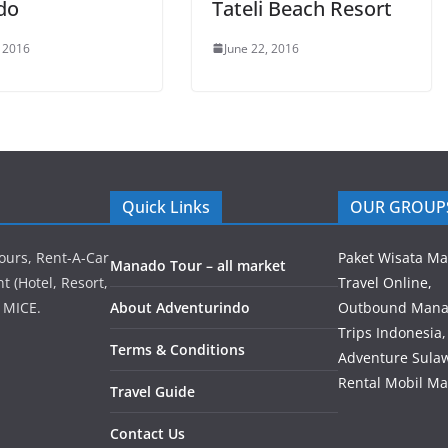
Tateli Beach Resort
do
June 22, 2016
, 2016
Quick Links
OUR GROUP
ours, Rent-A-Car
Paket Wisata M
Manado Tour – all market
 (Hotel, Resort,
Travel Online,
 MICE.
About Adventurindo
Outbound Mana
Trips Indonesia,
Terms & Conditions
Adventure Sulaw
Rental Mobil M
Travel Guide
Contact Us