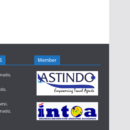
S
Member
anado,
do,
esi,
anado,