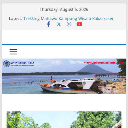
Skip
Thursday, August 6, 2026
to
Latest:
Trekking Mahawu Kampung Wisata Kakaskasen
content
Dua
Kapal Luxury Madv
Kapal Ivory Absolute
Kapal Ultimate Victory
Trekking Lokon Kampung Wisata Kakaskasen Dua