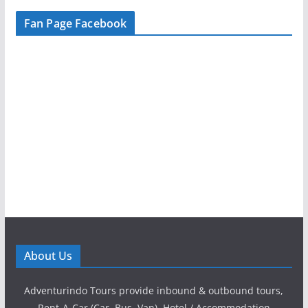
Fan Page Facebook
About Us
Adventurindo Tours provide inbound & outbound tours,
Rent-A-Car (Car, Bus, Van), Hotel / Accommodation